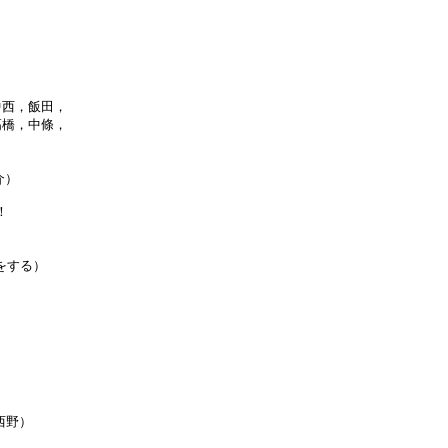
西，飯田，

橋，中條，

）



をする）

野）


