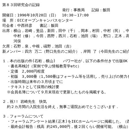
第８３回研究会の記録

　　　　　　　　　　　　　　　　発行：事務局   記録：飯田

開催日：1996年10月20日（日）　10:30～17:00

場　所：ECCオープンキャンパスセンター

司会者：中西祥彦　　書記：飯田

出席：横山，岩崎，斐品，新田，田中（千），岡本，村田，中村（民），中
　　　中村（修），今田，西野，西川，石桁，池田（瑞），野口，正木，高
　　　河俣

欠席：石野，泉，中根，礒野，池田（吉）

新メンバー：四方 万二（野口先生のご紹介），岸岡 了（今田先生のご紹介
１．本の出版の件(石桁，横山)　　パワー社が，以下の条件付きで出版OK！
  ・書名再検討（実例で学ぶ情報教育学etc）

  ・定価　2,000円程度

  ・初版　3,000冊（1,500冊はフォーラム等を活用し，売り上げの努力
  ・出版時期は来年の３月頃までに

  ・テキストとして採用の検討要

  ※会員名簿について９月末現在で更新したものを掲載する。

２．祝!! 岩崎先生　快気

  約２カ月間の入院生活を終え，無事ご退院おめでとうございます．

３．フォーラムについて

  ・フォーラムアンケート結果(正木)をIECホームページに掲載した。（西
  ・最終会計報告：残高 約245,000円，後２回くらい開催可能。（横山）