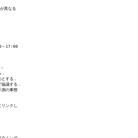
が異なる

17:00

－

．

とする．

協議する．

測の事態

リンクし

ラミング」
