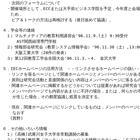
  ・次回のフォーラムについて

　・開催場所として，ECCまたは大手前ビジネス学院を予定，今年度と会場
　　ため，

　  ビア＆トークの方法は再検討する（後日改めて協議）。

４．学会等の連絡

　１）マルチメディアの教育利用講習会'96.11.9.(土) 9:30受付

    　AST関西経理専門学校

　２）情報部会研究会（教育システム情報学会）'96.11.30（土）,13:00～
　　　大阪工業大学（28件の発表）

　３）第12回教育工学会全国大会'96.11.3.～4.　金沢大学

５．IECホームページの活用方法　－－リンクさせるホームページの扱い－
  ・リンクを張るページとして関連ホームページとメンバーのページがある
  ・原則は研究会活動と直接関係のない内容はメンバーのページに張るもの
  ・関連ホームページに掲載するかどうかについては提案があれば研究会で
  ・メンバーのページでも内容があまりに不評の場合，または，何らかの不
    が生じた場合，その都度協議し処置を決定する。
  ・現在，関連ホームページにリンクしているものは，メンバーのページに
    なおす

   (西野)

６．その他いろいろ情報

　１）(高橋)武庫川女子大学非常勤講師の募集

　２）(高橋)教科書「マッキントッシュによる情報リテラシー」「Ｃプログ