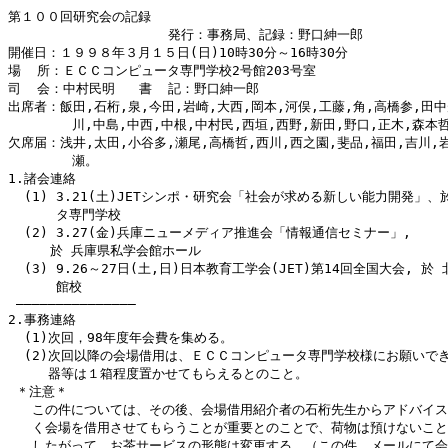
第１００回研究会の記録

                    発行：事務局、記録：野口紳一郎

開催日：１９９８年３月１５日(日)10時30分～16時30分

場  所：ＥＣＣコンピュータ専門学校2号館203号室

司  会：中村民明   書  記：野口紳一郎

出席者：飯田,石桁,泉,今田,岩崎,大西,岡本,河俣,工藤,角,高橋参,田中規
        川,中島,中西,中根,中村民,西垣,西野,新田,野口,正木,森本哲
欠席届：浅井,太田,小谷多,瀬尾,高橋哲,西川,西之園,斐品,福田,吉川,岩
        瀬。

1.諸会連絡

  (1) 3.21(土)JETシンポ・研究会「社会が求める新しい能力開発」、於
      タ専門学校

  (2) 3.27(金)兵庫ニューメディア推進会「情報通信セミナー」,　　
　　  於 兵庫県私学会館ホール

  (3) 9.26～27日(土,日)日本教育工学会(JET)第14回全国大会, 於
      館校

 ―――――――――――――――

2.事務連絡

  (1)次回，98年度年会費を集める。

  (2)次回以降の会場借用は、ＥＣＣコンピュータ専門学校様にお願いでき
     器等は１箱程度置かせてもらえるとのこと。

 ＊注意＊

   この件については、その後、会場借用紹介者の石桁先生からアドバイス
   く会場を借用させてもらうことが重要とのことで、荷物は預けないこと
   したがって、お茶サービスの形態は変更する。（この件、メールにて会