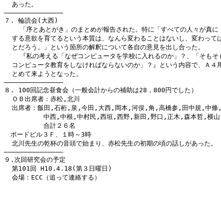
  あった。

―――――――――――――――

７. 輪読会(大西)

    「序とあとがき」のまとめが報告された。特に「すべての人々が真に「
  する意欲を育てるという本質は、なんら変わることはないし、変わっては
  とだろう。」という箇所の解釈について各自の意見を出し合った。

    『私の考える「なぜコンピュータを学校に入れるのか」？、「そもそも
  コンピュータ教育をしなければならないのか」？』という内容で、Ａ４用
  とめて来ようとなった。

―――――――――――――――

８. 100回記念昼食会（一般会計からの補助は28，800円でした）

  ＯＢ出席者：赤松,北川

  出席者：飯田,石桁,泉,今田,大西,岡本,河俣,角,高橋参,田中規,中條,
          中西,中根,中村民,西垣,西野,新田,野口,正木,森本哲,横山
          合計２６名

　ボードビル３Ｆ、１時～3時

  北川先生の乾杯の音頭で始まり、赤松先生の初期の頃の話しがあった。

―――――――――――――――

９.次回研究会の予定

  第101回 H10.4.18(第３日曜日)　
