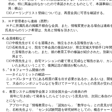
   求め、特に異論は出なかったので承認されたとものとして、本議事録に
   局：横山）

  (3)メーリングリスト登録については、再度会員に可否を確認する。

―――――――――――――――

3. ＨＰ管理者から連絡（西野）

  ＨＰに所属氏名の掲載不都合な会員、また、情報変更がある場合は連絡を
　氏名からのリンク希望は、先名と情報を頂きたい。

―――――――――――――――

4.会員移動など

  (1)中根先生がＥＣＣを退職され、独立をされる旨報告があった。

  (2)石桁先生より、院生で本会員の斐品Ｍ2が、県立宮城大学助手(2年間
     た旨報告があった。また、彼の教育工学の修論が紹介された。別刷り
     局まで。

  (3)中西先生より、自宅マンションの建て替え完成など報告があり、カン
     いたお礼ということで、復興記念の饅頭が配られた。

５.‘９８フォーラム開催の件

  ―――タイムリミットの確認―――

  ニューズレターまでにある程度の案を出す必要があるか。あるいは、開催
  て、大会のシンポジュウムなどを受けてテーマとしたらとの意見が交わさ
  ―――――――――――――――

６. 教育システム情報学会第２３回全国大会への発表の件

    前年に引き続いて発表をしたらどうかという意見が出、次回に各自の考
  とになった。

　  アプローチは「情報教育から」「認知から」「数学から」との意見が出
  た、石桁先生より、「センタ試験問題を研究材料としての」概念チャート