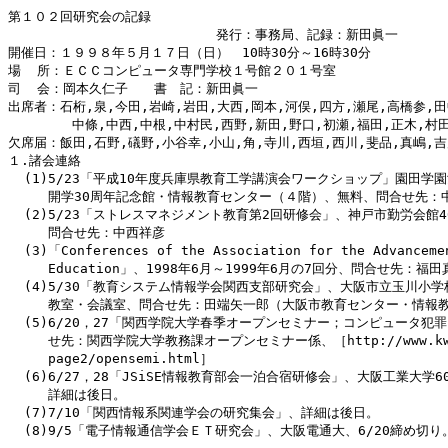
第１０２回研究会の記録

                          発行：事務局、記録：新田眞一

開催日：１９９８年５月１７日（日）　10時30分～16時30分

場  所：ＥＣＣコンピュータ専門学校１号館２０１号室

司  会：岡本久仁子　　書　記：新田眞一

出席者：石桁,泉,今田,岩崎,岩田,大西,岡本,河俣,四方,瀬尾,高橋参,田
        中條,中西,中根,中村民,西野,新田,野口,初瀬,福田,正木,村田
欠席届：飯田,石野,礒野,小谷幸,小山,角,寺川,西垣,西川,斐品,真嶋,吉
１.諸会連絡

  (1)5/23「平成10年度兵庫県教育工学講演会ワークショップ」園田学園
     開学30周年記念館・情報教育センター（４階）、無料、問合せ先：中
  (2)5/23「ストレスマネジメント教育第2回研修会」、神戸市勤労会館40
     問合せ先：中西祥彦

  (3)「Conferences of the Association for the Advancemen
     Education」、1998年6月～1999年6月の7回分、問合せ先：福田
  (4)5/30「教育システム情報学会関西支部研究会」、大阪市立玉川小学
     教室・会議室、問合せ先：田端矢一郎（大阪市教育センター・情報教
  (5)6/20，27「関西学院大学春季オープンセミナー；コンピュータ犯罪
     せ先：関西学院大学教務課オープンセミナー係、［http://www.kwans
     page2/opensemi.html］

  (6)6/27，28「JSiSE情報教育部会一泊合宿研修会」、大阪工業大学6
     詳細は後日。

  (7)7/10「関西情報系関連学会の研究集会」、詳細は後日。

  (8)9/5「電子情報通信学会ＥＴ研究会」、大阪電通大、6/20締め切り。
 ―――――――――――――――
