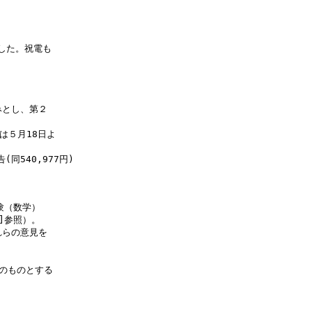
した。祝電も

とし、第２

は５月18日よ

同540,977円)

（数学）

]参照）。

らの意見を

のものとする
