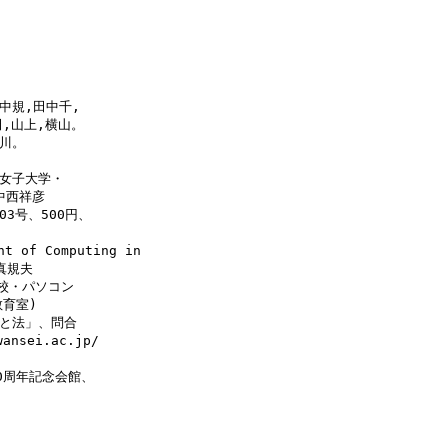
中規,田中千,

,山上,横山。

川。

女子大学・

西祥彦

3号、500円、

t of Computing in

真規夫

校・パソコン

育室)

と法」、問合

ei.ac.jp/

0周年記念会館、


