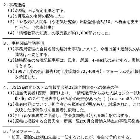
２.事務連絡

  (1)名簿訂正は所定用紙とする。

  (2)5月現在の名簿の配布した。

  (3)「やる気の人間学（やる気研究会）出版記念会5/10」へ祝金を支出
     打った。（代表幹事）

  (4)「情報教育の知恵」の販売数が約1,000部となった。

―――――――――――――――

３. 事務関係討議事項

  (1)事務局管理の会員名簿の届け出事項について、今後は第１連絡先のみ
     連絡は不要とする。

  (2)随時配布の名簿記載事項は、氏名、所属、e-mailのみとする。実施
     りとする。

  (3)1997年度の会計報告(次年度繰越金72,469円)・フォーラム会計報告(
     を承認した。

  ―――――――――――――――

４. JSiSE教育システム情報学会第23回全国大会への発表の件

  (1)担当代表者(西野・新田)より、「情報教育からみた入試センター試験
     �・�」の２件で発表申し込み済の報告があった（［iec-ken89,91
  (2)発表内容について、担当者から概略の説明があり、討議された。これ
     反映した原稿作成を担当者に依頼した。

  (3)担当者が事務局に申請し、学会参加費用(\7,000)を支出する。

  (4)原稿に掲載する会員氏名・所属一覧は6月会費納入時点の事務局発表
―――――――――――――――

５.‘９８フォーラム

  ・前回、宿泊先は横山先生に一任するとしたが、各自で予約とする。
