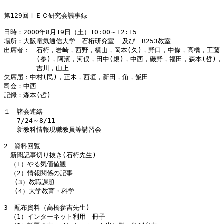
-------------------------------------------------------
第129回ＩＥＣ研究会議事録

日時：2000年8月19日（土）10:00～12:15

場所：大阪電気通信大学　石桁研究室  及び　B253教室

出席者：　石桁，岩崎，西野，横山，岡本(久)，野口，中條，高橋，工藤

　　　　　(参)，阿濱，河俣，田中(規)，中西，磯野，福田，森本(哲)，

　　　　　吉川，山上

欠席届：中村(民)，正木，西垣，新田，角，飯田

司会：中西

記録：森本(哲)

１　諸会連絡

　　7/24～8/11

　　新教科情報現職教員等講習会

2　資料回覧　

　新聞記事切り抜き(石桁先生)

　（1）やる気価値観

　（2）情報関係の記事

　 (3）教職課題

　 (4）大学教育・科学

3　配布資料（高橋参吉先生)

　（1）インターネット利用　冊子
