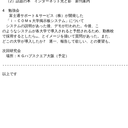
　（2）話題の本　インターネット光と影　新刊案内

4　勉強会

   富士通サポート＆サービス（株）が開発した

　「ｉ－ＣＯＭｓ大学掲示板システム」について

　システムの説明があった後、デモが行われた。今後、こ

のようなシステムが各大学で導入されると予想されるため、勤務校

で採用するとしたら…、とイメージを描いて質問があった。また、

どこの大学が導入したか?　逐一、報告して欲しい、との要望も。

次回研究会

　場所：ＫＧハブスクエア大阪（予定）

-------------------------------------------------------
以上です
