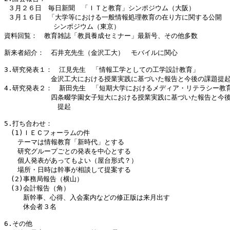
 ３月２６日　毎日新聞　「ＩＴと教育」シンポジウム（大阪）

 ３月１６日　「大学等における一般情報処理教育の在り方に関する公開

            シンポジウム（東京）

資料回覧：　教育雑誌「教員養成セミナー」最新号、その他多数　

新来者紹介：　石井充先生（金沢工大）　モバイルに関心

3.研究発表１：　江見先生　「情報工学としての工学設計教育」

　　　　　　　金沢工大における授業実践に基づいた報告と今後の課題提起
4.研究発表２：　新田先生　「短期大学におけるメディア・リテラシー教育
　　　　　　　四条畷学園女子短大における授業実践に基づいた報告と今後
             提起

5.打ち合わせ：

　(1)ＩＥＣフォーラムの件

　　テーマは情報教育「新時代」とする

　　研究グループごとの発表を中心とする

　　個人発表があってもよい（屋台形式？）

　　場所・日時は幹事が相談して提案する

　(2)事務局報告（横山）

　(3)会計報告（角）

　   新幹事、心得、入会案内などの修正版は来月出す

　   休会者３名

6.その他
