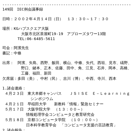
-------------------------------------------------------
149回　IEC例会議事録

日時：２００２年４月１４日（日）　１３：３０～１７：３０

場所：KGハブスクエア大阪

        大阪市北区茶屋町19-19　アプローズタワー13階

　　　　TEL:06-6485-5611

司会：阿濱先生

書記：中條

出席：　阿濱、矢島、西野、飯田、横山、中條、矢代、西垣、見市、礒野、
        野口、鍵本、正木、佐藤、田中、角、江見、石井、岡本、高橋、
        工藤、福田、新田

欠席届：多田（美）、中村（民）、吉川（博）、中西、寺川、西本

1.諸会連絡：

 ４月２３日　東大本郷キャンパス　　ＪＳＩＳＥ　Ｅ－Ｌｅａｒｎｉｎｇ

            シンポジウム

 ４月２１日　早稲田大学　　新教科「情報」緊急セミナー

 ５月１７日　大阪学院大学　（１３：００～）

　　　　　  情報処理学会コンピュータと教育研究会

 ５月１８日　京都コンピュータ学院　（１０：００～）　

　　　　　  日本科学教育学会　「コンピュータ支援の言語教育」

2.諸会報告：
