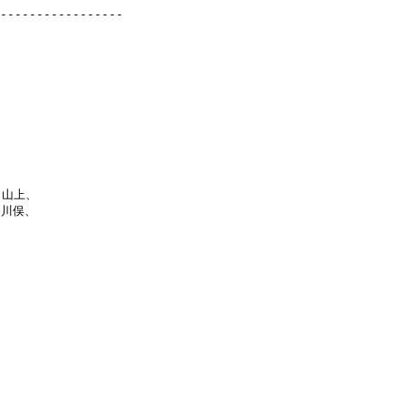
-----------------

山上、

川俣、
