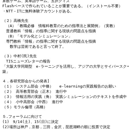
算数ゲーム、英単語ゲーム、五択クィズ

Flashベースで作られていることが重要である。（インストール不要）

・NTT－ITに無料体験アカウントがある。

（２）高橋先生

　（A）「教職必修　情報科教育のための指導法と展開例」（実教）

　普通教科「情報」の指導に関する現状の問題点を指摘

　（B）「モデル化とシミュレーション」

　専門教科「情報」の指導に関する現状の問題点を指摘

　　数学は芸術であると言って終了。

（３）中村(民)先生

　TISニューズレターの報告

「大阪大学同期型　e-ラーニングを活用し、アジアの大学とサイバースクー
築」

４．各研究部会からの発表]　

（１） システム部会（中條）　 e-learningの実践報告のお願い

（２） 高等教育部会（正木） 進行中

（３） 情報活用の実践（角） 実践シミュレーションのテキストを作成中

（４） 小中高部会（中西） 進行中

（５）モラル倫理（高橋）

５.フォーラムに向けて

(1)　9/14(土)、15(日)に決定

(2)場所は神戸，京都，三田，金沢，琵琶湖畔の順に投票で決定
