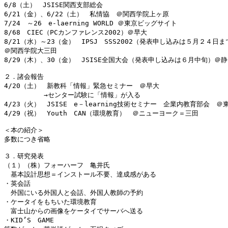
6/8（土）　JSISE関西支部総会

6/21（金）、6/22（土）　私情協　＠関西学院上ヶ原

7/24　～26　e-laerning WORLD ＠東京ビッグサイト

8/68　CIEC（PCカンファレンス2002）＠早大

8/21（水）～23（金）　IPSJ　SSS2002（発表申し込みは５月２４日ま
＠関西学院大三田

8/29（木）、30（金）　JSISE全国大会（発表申し込みは６月中旬）＠静
２．諸会報告

4/20（土）　新教科「情報」緊急セミナー　＠早大

　　　　　　→センター試験に「情報」が入る

4/23（火）　JSISE　e－learning技術セミナー　企業内教育部会　＠東
4/29（祝）　Youth　CAN（環境教育）　＠ニューヨーク＝三田

＜本の紹介＞

多数につき省略

３．研究発表

（１）（株）フォーハーフ　亀井氏

　基本設計思想＝インストール不要、達成感がある

・英会話

　外国にいる外国人と会話、外国人教師の予約

・ケータイをもちいた環境教育

　富士山からの画像をケータイでサーバへ送る

・KID’S　GAME
