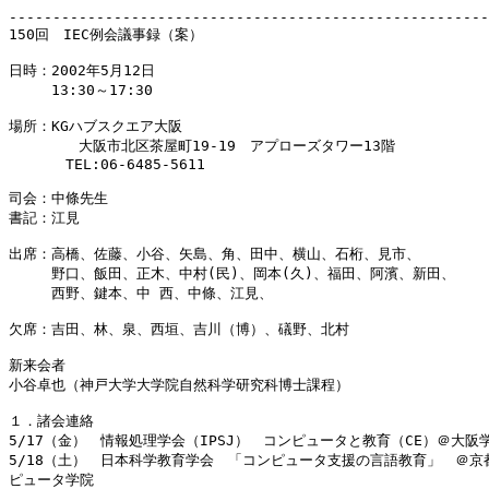
-------------------------------------------------------
150回　IEC例会議事録（案）

日時：2002年5月12日

　　　13:30～17:30

場所：KGハブスクエア大阪

        大阪市北区茶屋町19-19　アプローズタワー13階

　　　　TEL:06-6485-5611

司会：中條先生

書記：江見

出席：高橋、佐藤、小谷、矢島、角、田中、横山、石桁、見市、

　　　野口、飯田、正木、中村(民)、岡本(久)、福田、阿濱、新田、

　　　西野、鍵本、中 西、中條、江見、

欠席：吉田、林、泉、西垣、吉川（博）、礒野、北村

新来会者

小谷卓也（神戸大学大学院自然科学研究科博士課程）

１．諸会連絡

5/17（金）　情報処理学会（IPSJ）　コンピュータと教育（CE）＠大阪学
5/18（土）　日本科学教育学会　「コンピュータ支援の言語教育」　＠京都
ピュータ学院
