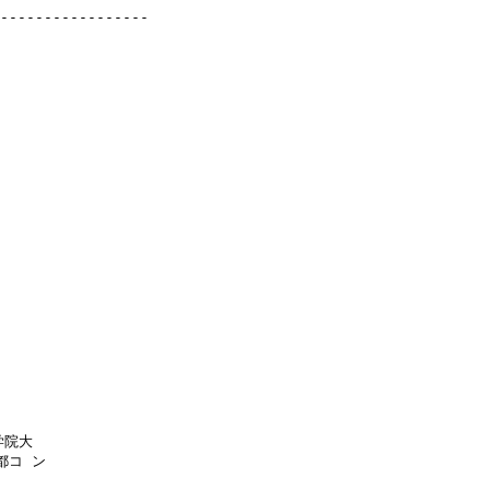
-----------------

院大

コ ン
