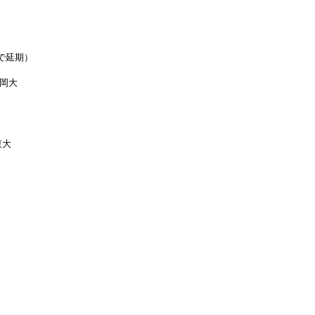
で延期）

岡大

大
