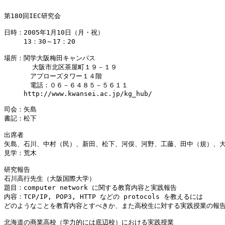
第180回IEC研究会

日時：2005年1月10日（月・祝）

　　　13：30～17：20

場所：関学大阪梅田キャンパス

       大阪市北区茶屋町１９－１９

　　　　アプローズタワー１４階

　　　　電話：０６－６４８５－５６１１

　　　http://www.kwansei.ac.jp/kg_hub/

司会：矢島

書記：松下

出席者

矢島、石川、中村（民）、新田、松下、河俣、河野、工藤、田中（規）、大
見学：荒木

研究報告

石川高行先生（大阪国際大学）

題目：computer network に関する教育内容と実践報告

内容：TCP/IP, POP3, HTTP などの protocols を教えるには

どのようなことを教育内容とすべきか、また高校生に対する実践授業の報告
北海道の商業高校（学力的には底辺校）における実践授業
