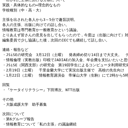
実践・具体的なもの⇔理念的なもの

学校種別（中・高・大）

主張を出された各人から3～5分で趣旨説明。

各人の主張、出版に向けての話し合い。

情報教育は専門教育か一般教育かという議論。

とりあえず皆さんの意見を出してもらったので，今度は（出版に向けて）対
編集委員で少し協議した後，次回のIECでも継続して話し合い。

連絡・報告など

・JSiSEの研究会　3月12日（土曜）　発表締め切り14日まで大丈夫。　
・情報倫理（実教出版）印税でJADIAEの加入金、年会費を支払いたいと思
・JSiSE（関西支部）の研究会　第19回学生によるコンピュータ利用研究
・2月19日（土曜）　千里金蘭大学にて実況出版主催で　高校の先生向け　
・1月22日（土曜）　情報教育講演会　帝塚山大学（生駒）にて2時から5時
回覧

・『ケータイリテラシー』下田博次、NTT出版

その他

・大阪成蹊大学　助手募集

次回について

・第6グループ報告

・情報教育について「私の主張」の議論継続
