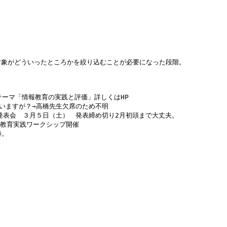
象がどういったところかを絞り込むことが必要になった段階。

テーマ「情報教育の実践と評価」詳しくはHP

いますが？→高橋先生欠席のため不明

発表会　３月５日（土）　発表締め切り2月初頭まで大丈夫。

教育実践ワークシップ開催

。
