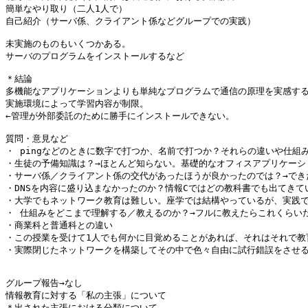
簡単なやり取り（二人1人で）

自己紹介（サーバ係、クライアント係などグループでの実践）

未実施のものもいくつかある。

サーバのプログラムをインストールするなど

＊結論

多機能なアプリケーションよりも単純なプログラムで通信の原理を実感するほ
実施環境によって学習内容が制限。

←管理が外部委託のために勝手にインストールできない。

質問・意見など

・ pingなどのときに数字で打つか、名前で打つか？それらの違いや仕組
・生徒の予備知識は？→ほとんど知らない。基礎的なオフィスアプリケーショ
・サーバ係／クライアント係の交代があったほうが良かったのでは？→でき
・DNSを内容に盛り込まなかったのか？情報Cではどの教科書でも出てきて
・大学でもネットワーク教育は難しい。座学では結構やっているが、実践では
・ 仕組みをどこまで理解する／教えるのか？→フルに教えたらこれくらい
・商業科と普通科との違い

・この授業を受けて1人でも何かに目覚めることがあれば、それはそれで教
・実際閉じたネットワークを構築してその中で色々自由に試行錯誤をさせる
グループ報告→なし

情報教育に対する「私の主張」について

＊出された主張における分類について
