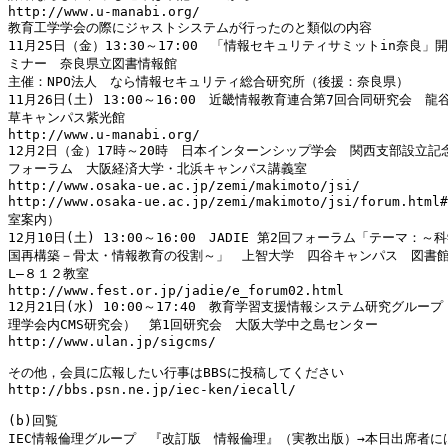
http://www.u-manabi.org/

教育工学学会の際にジャストシステムが行ったのと類似の内容

11月25日（金）13:30～17:00　「情報セキュリティサミットin奈良」開
ミナー　奈良県立図書情報館

主催：NPO法人　なら情報セキュリティ総合研究所（後援：奈良県）

11月26日(土) 13:00～16:00　近畿情報教育連合第7回合同研究会　龍谷
草キャンパス紫光館

http://www.u-manabi.org/

12月2日（金）17時～20時　日本インターンシップ学会　関西支部設立記念
フォーラム　大阪経済大学・北浜キャンパス講義室

http://www.osaka-ue.ac.jp/zemi/makimoto/jsi/

http://www.osaka-ue.ac.jp/zemi/makimoto/jsi/forum.ht
室案内）

12月10日(土) 13:00～16:00　JADIE 第2回フォーラム「テーマ：～
国再構築－骨太・情報教育の役割～」　上智大学　四谷キャンパス　図書館
L―８１２教室

http://www.fest.or.jp/jadie/e_forum02.html

12月21日(水) 10:00～17:40　教育学習支援情報システム研究グループ
理学会内CMS研究会）　第1回研究会　大阪大学中之島センター

http://www.ulan.jp/sigcms/

その他，会員に広報したい行事はBBSに投稿してください

http://bbs.psn.ne.jp/iec-ken/iecall/

(b)回覧

IEC情報倫理グループ　『改訂版　情報倫理』（実教出版）→本日出席者には