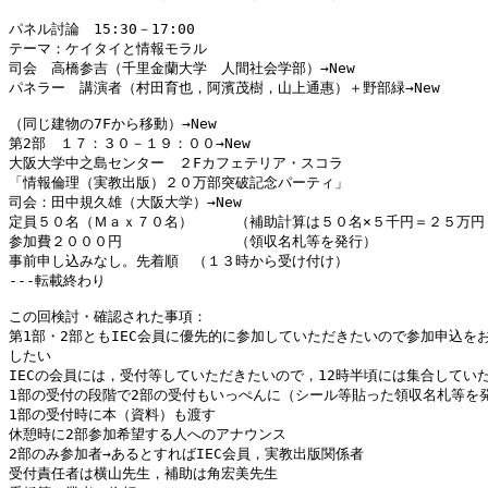
パネル討論　15:30－17:00

テーマ：ケイタイと情報モラル

司会　高橋参吉（千里金蘭大学　人間社会学部）→New

パネラー　講演者（村田育也，阿濱茂樹，山上通惠）＋野部緑→New

（同じ建物の7Fから移動）→New

第2部　１７：３０－１９：００→New

大阪大学中之島センター　２Fカフェテリア・スコラ

「情報倫理（実教出版）２０万部突破記念パーティ」

司会：田中規久雄（大阪大学）→New

定員５０名（Ｍａｘ７０名）　　　（補助計算は５０名×５千円＝２５万円＋
参加費２０００円　　　　　　　　（領収名札等を発行）

事前申し込みなし。先着順　（１３時から受け付け）

---転載終わり

この回検討・確認された事項：

第1部・2部ともIEC会員に優先的に参加していただきたいので参加申込をお
したい

IECの会員には，受付等していただきたいので，12時半頃には集合していた
1部の受付の段階で2部の受付もいっぺんに（シール等貼った領収名札等を発
1部の受付時に本（資料）も渡す

休憩時に2部参加希望する人へのアナウンス

2部のみ参加者→あるとすればIEC会員，実教出版関係者

受付責任者は横山先生，補助は角宏美先生
