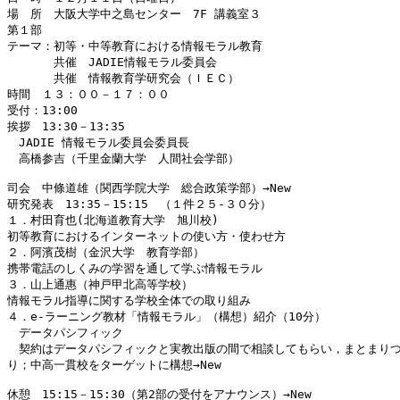
場　所　大阪大学中之島センター　7F 講義室３

第１部　

テーマ：初等・中等教育における情報モラル教育

　　　　共催　JADIE情報モラル委員会

　　　　共催　情報教育学研究会（ＩＥＣ）

時間　１３：００－１７：００　　　　　

受付：13:00

挨拶　13:30－13:35　

　JADIE 情報モラル委員会委員長

　高橋参吉（千里金蘭大学　人間社会学部）

司会　中條道雄（関西学院大学　総合政策学部）→New

研究発表　13:35－15:15　（１件２５-３０分）

１．村田育也(北海道教育大学　旭川校)

初等教育におけるインターネットの使い方・使わせ方

２．阿濱茂樹（金沢大学　教育学部）

携帯電話のしくみの学習を通して学ぶ情報モラル

３．山上通惠（神戸甲北高等学校）

情報モラル指導に関する学校全体での取り組み

４．e-ラーニング教材「情報モラル」（構想）紹介（10分）

　データパシフィック

　契約はデータパシフィックと実教出版の間で相談してもらい，まとまりつ
り；中高一貫校をターゲットに構想→New

休憩　15:15－15:30（第2部の受付をアナウンス）→New
