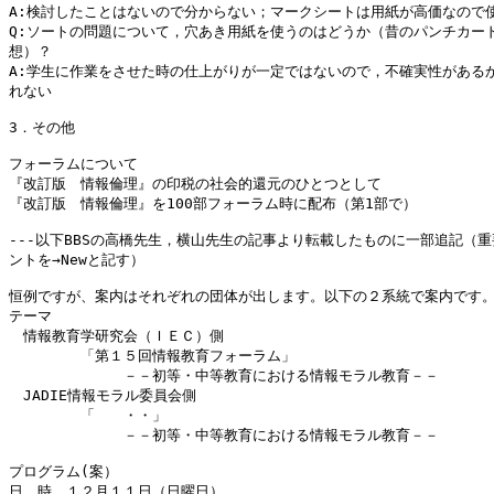
A:検討したことはないので分からない；マークシートは用紙が高価なので使
Q:ソートの問題について，穴あき用紙を使うのはどうか（昔のパンチカード
想）？

A:学生に作業をさせた時の仕上がりが一定ではないので，不確実性があるか
れない

3．その他

フォーラムについて

『改訂版　情報倫理』の印税の社会的還元のひとつとして

『改訂版　情報倫理』を100部フォーラム時に配布（第1部で）

---以下BBSの高橋先生，横山先生の記事より転載したものに一部追記（重
ントを→Newと記す）

恒例ですが、案内はそれぞれの団体が出します。以下の２系統で案内です。
テーマ

　情報教育学研究会（ＩＥＣ）側

　　　　　「第１５回情報教育フォーラム」

　　　　　　　　－－初等・中等教育における情報モラル教育－－

　JADIE情報モラル委員会側

　　　　　「　　・・」

　　　　　　　　－－初等・中等教育における情報モラル教育－－

プログラム(案）

日　時　１２月１１日（日曜日）
