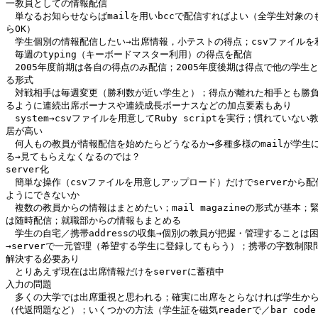
一教員としての情報配信

　単なるお知らせならばmailを用いbccで配信すればよい（全学生対象のも
らOK）

　学生個別の情報配信したい→出席情報，小テストの得点；csvファイルを利
　毎週のtyping（キーボードマスター利用）の得点を配信

　2005年度前期は各自の得点のみ配信；2005年度後期は得点で他の学生と
る形式

　対戦相手は毎週変更（勝利数が近い学生と）；得点が離れた相手とも勝負
るように連続出席ボーナスや連続成長ボーナスなどの加点要素もあり

　system→csvファイルを用意してRuby scriptを実行；慣れていない
居が高い

　何人もの教員が情報配信を始めたらどうなるか→多種多様のmailが学生に
る→見てもらえなくなるのでは？

server化

　簡単な操作（csvファイルを用意しアップロード）だけでserverから配
ようにできないか

　複数の教員からの情報はまとめたい；mail magazineの形式が基本；緊
は随時配信；就職部からの情報もまとめる

　学生の自宅／携帯addressの収集→個別の教員が把握・管理することは困
→serverで一元管理（希望する学生に登録してもらう）；携帯の字数制限問
解決する必要あり

　とりあえず現在は出席情報だけをserverに蓄積中

入力の問題

　多くの大学では出席重視と思われる；確実に出席をとらなければ学生から
（代返問題など）；いくつかの方法（学生証を磁気readerで／bar code r