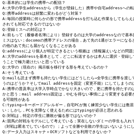
Q:基本的には学生の携帯への配信？

A:大学の学生addressから（学生が登録した）携帯や自宅addressへの転
Q:携帯addressは頻繁に変わるがどう対策？

A:毎回の授業時に何らかの形で携帯addressを打ち込む作業をしてもらえ
されても対応できるのではないか

Q:登録ミスへの対応は？

A:前もって（履修者名簿により）登録するのは大学のaddressなので基本
ミスはない；docomoの携帯アドレスの場合，あて先の1通がエラーになると
の他のあて先にも届かなくなることがある

Q:addressにより個人が特定できるという根拠は（情報漏えいなどの問題）
A:大学のaddressを基本として，どこに転送するかは本人に選択・登録し
うことで極力避けたいと思っている

Q:大学の（現在の）掲示板を移行する形を考えているのか？

A:そう考えている

Q:mailも読まず携帯も持たない学生にはどうしたら→全学生に携帯を渡して
うのはどうか？そしてmail addressを固定（変更不能）にしてしまうの
A:携帯の普及率は大学入学時点でかなり大きいので，更に携帯を持たすのは
かと思う；mail address固定は，やむを得ない事情により変更する必要
る可能性がある

C:typing→キーボードアレルギー，自宅PCが無く練習少ない学生には敷居
い；しかし，PCを支障なく使えるためにはtypingが必須と思われる

Q:対戦は，特定の学生に勝敗が偏る形ではないのか？

A:競馬の対戦をモデルにして考えている；実在しないダミーの学生も入れて
（対戦は匿名でしているので）；よって全勝や全敗の学生はいないようにし
Q:データ入力はスキャナ＋OCRソフトなどを利用できないか？
