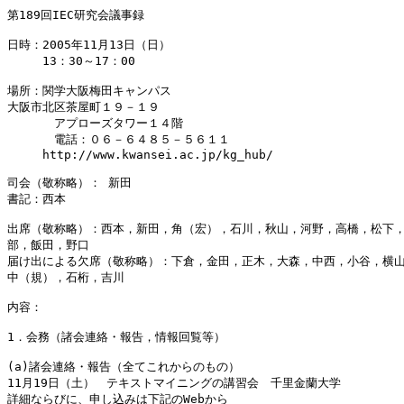
第189回IEC研究会議事録

日時：2005年11月13日（日）

　　　13：30～17：00

場所：関学大阪梅田キャンパス

大阪市北区茶屋町１９－１９

　　　　アプローズタワー１４階

　　　　電話：０６－６４８５－５６１１

　　　http://www.kwansei.ac.jp/kg_hub/

司会（敬称略）： 新田

書記：西本

出席（敬称略）：西本，新田，角（宏），石川，秋山，河野，高橋，松下，
部，飯田，野口

届け出による欠席（敬称略）：下倉，金田，正木，大森，中西，小谷，横山
中（規），石桁，吉川

内容：

1．会務（諸会連絡・報告，情報回覧等）

(a)諸会連絡・報告（全てこれからのもの）

11月19日（土）　テキストマイニングの講習会　千里金蘭大学

詳細ならびに、申し込みは下記のWebから
