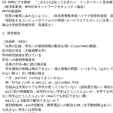
CD-ROMビデオ教材　『これだけは知っておきたい　インターネット安全教
（経済産業省　NPO日本ネットワークセキュリティ協会）

PPT印刷資料

「犯罪の被害にあわないように」（奈良県警察本部ハイテク犯罪対策室　高
「深刻化するコンピュータウイルスの現状―スパイウエアとボットに注意―」
塚山大学経営情報学部　高瀬宜士）

2．研究報告

（自由枠・60分）

「出席の記録，学生への個別情報の配信を用いたsystemの構築」

石川高行先生（大阪国際大学）

学内研究助成を受けている

学生への個別情報提供

　従来の方法→板に紙の掲示板

　学生個別の情報は掲示できない；個人情報の問題；いつまでも（はがして
わない限り）古い情報が残る

　一方，portal siteはうまくいかない

　例：http://oh-o.meiji.ac.jp/index.htm

　仕組みは大掛かりでも学生が使ってくれていない（認知度が低い）場合が
　pull型の情報配信；自宅PCがない学生はどうしたらよいか；大学でもPC
ない学生はどうしたらよいか（mailでも対応できない層）

　mailによる配信で解決できないか？

　個別情報OK；push型配信；携帯電話への配信もOK（文字数制限はあり）；
も読まない学生には別対策
