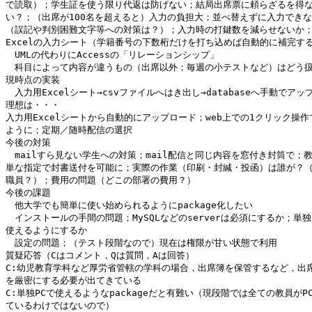
で読取）；学生証を使う限り代返は防げない；結局出席票に頼らざるを得な
い？；（出席が100名を超えると）入力の負担大；並べ替えずに入力できな
（誤記や判別困難文字等への対策は？）；入力時の打鍵数を減らせないか；
Excelの入力シート（学籍番号の下数桁だけを打ち込めば自動的に補完する
　UMLの代わりにAccessの「リレーションシップ」

　科目によって内容が違うもの（出席以外；毎週の小テストなど）はどう扱
現時点の実装

　入力用Excelシート→csvファイルへはき出し→databaseへ手動でアップ
理想は・・・

入力用Excelシートから自動的にアップロード；web上での1クリック操作
ように；定期／随時配信の選択

今後の対策

　mailすら見ない学生への対策；mail配信と同じ内容を窓付き封筒で；教
単な指定で封書送付を可能に；実際の作業（印刷・封緘・投函）は誰が？（
職員？）；費用の問題（どこの部署の費用？）

今後の課題

　他大学でも簡単に使い始められるようにpackage化したい

　インストールの手間の問題；MySQLなどのserverは必須にするか；単独P
使えるようにするか

　設定の問題；（テスト段階なので）現在は権限が甘い状態で利用

質疑応答（Cはコメント，Qは質問，Aは回答）

C:幼児教育学科など厚労省管轄の学科の場合，出席簿を保管するなど，出席
を厳密にする必要が出てきている

C:単独PCで使えるようなpackageだと有難い（現段階では全ての教員がPC
ているわけではないので）
