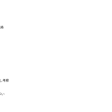
絡

考察

い
