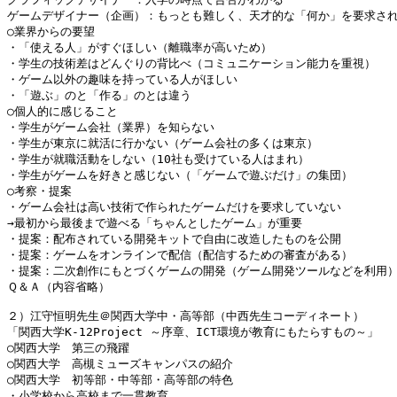
ゲームデザイナー（企画）：もっとも難しく、天才的な「何か」を要求され
○業界からの要望

・「使える人」がすぐほしい（離職率が高いため）

・学生の技術差はどんぐりの背比べ（コミュニケーション能力を重視）

・ゲーム以外の趣味を持っている人がほしい

・「遊ぶ」のと「作る」のとは違う

○個人的に感じること

・学生がゲーム会社（業界）を知らない

・学生が東京に就活に行かない（ゲーム会社の多くは東京）

・学生が就職活動をしない（10社も受けている人はまれ）

・学生がゲームを好きと感じない（「ゲームで遊ぶだけ」の集団）

○考察・提案

・ゲーム会社は高い技術で作られたゲームだけを要求していない

→最初から最後まで遊べる「ちゃんとしたゲーム」が重要

・提案：配布されている開発キットで自由に改造したものを公開

・提案：ゲームをオンラインで配信（配信するための審査がある）

・提案：二次創作にもとづくゲームの開発（ゲーム開発ツールなどを利用）
Ｑ＆Ａ（内容省略）

２）江守恒明先生＠関西大学中・高等部（中西先生コーディネート）

「関西大学K-12Project ～序章、ICT環境が教育にもたらすもの～」

○関西大学　第三の飛躍

○関西大学　高槻ミューズキャンパスの紹介

○関西大学　初等部・中等部・高等部の特色

・小学校から高校まで一貫教育
