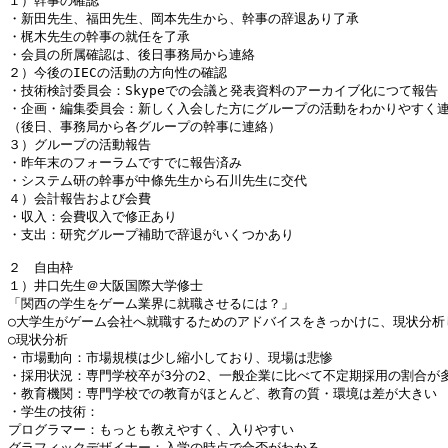
１）幹事の確認

・新田先生、福田先生、岡本先生から、幹事の辞退あり了承

・梶木先生の幹事の就任を了承

・会員の所属確認は、後日事務局から連絡

２）今後のIECの活動の方向性の確認

・技術検討委員会：Skypeでの会議と発表資料のアーカイブ化につて報告

・企画・編集委員会：新しく入会した方にグループの活動をわかりやすく連
（後日、事務局から各グループの幹事に連絡）

３）グループの活動報告

・昨年末のフォーラムですでに報告済み

・システム研の幹事が中條先生から石川先生に交代

４）会計報告および会費

・収入：会費収入で修正あり

・支出：研究グループ補助で辞退がいくつかあり

２　自由枠

１）井口先生＠大阪国際大学修士

「関西の学生をゲーム業界に就職させるには？」

○大学生がゲーム会社へ就職するためのアドバイスをきっかけに、現状分析し
○現状分析

・市場動向：市場規模は少し縮小しており、現場は悲惨

・採用状況：専門学校卒が3分の2、一般企業に比べて不定期採用の割合が多
・教育機関：専門学校での教育がほとんど、教育の質・環境は差が大きい

・学生の技術：

プログラマー：もっとも教えやすく、入りやすい

グラフィックデザイナー：入学の時点で合否がわかる
