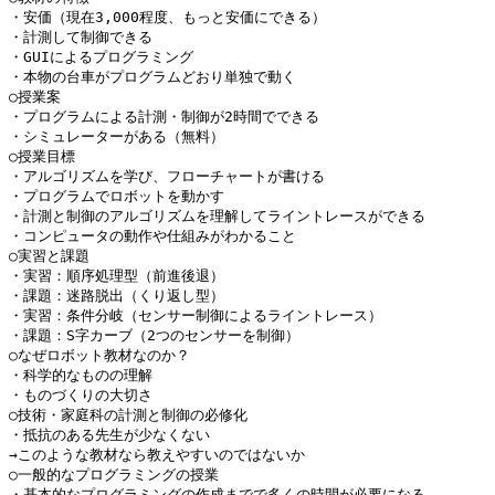
・安価（現在3,000程度、もっと安価にできる）

・計測して制御できる

・GUIによるプログラミング

・本物の台車がプログラムどおり単独で動く

○授業案

・プログラムによる計測・制御が2時間でできる

・シミュレーターがある（無料）

○授業目標

・アルゴリズムを学び、フローチャートが書ける

・プログラムでロボットを動かす

・計測と制御のアルゴリズムを理解してライントレースができる

・コンピュータの動作や仕組みがわかること

○実習と課題

・実習：順序処理型（前進後退）

・課題：迷路脱出（くり返し型）

・実習：条件分岐（センサー制御によるライントレース）

・課題：S字カーブ（2つのセンサーを制御）

○なぜロボット教材なのか？

・科学的なものの理解

・ものづくりの大切さ

○技術・家庭科の計測と制御の必修化

・抵抗のある先生が少なくない

→このような教材なら教えやすいのではないか

○一般的なプログラミングの授業

・基本的なプログラミングの作成までで多くの時間が必要になる
