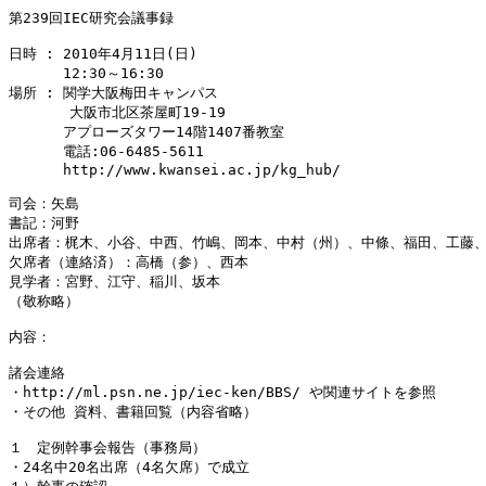
第239回IEC研究会議事録

日時 : 2010年4月11日(日)

　　   12:30～16:30

場所 : 関学大阪梅田キャンパス

       大阪市北区茶屋町19-19

　　   アプローズタワー14階1407番教室

　　   電話:06-6485-5611

　　   http://www.kwansei.ac.jp/kg_hub/

司会：矢島

書記：河野

出席者：梶木、小谷、中西、竹嶋、岡本、中村（州）、中條、福田、工藤、
欠席者（連絡済）：高橋（参）、西本

見学者：宮野、江守、稲川、坂本

（敬称略）

内容：

諸会連絡

・http://ml.psn.ne.jp/iec-ken/BBS/ や関連サイトを参照

・その他 資料、書籍回覧（内容省略）

１　定例幹事会報告（事務局）

・24名中20名出席（4名欠席）で成立
