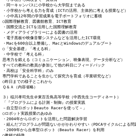
・同一キャンパスに小学校から大学院まである

・小学校から考える力を育成（ICTの活用、主体的に考える授業など）

・小中高12年間の学習成果を電子ポートフォリオに蓄積

○国際理解教育、図書館教育、ICT教育

・国際交流とICTを活用した国際理解教育

・メディアライブラリーによる図書の活用

・電子黒板や映像音響システムなどを活用したICT環境

・Macを600台以上整備し、MacとWindowsのデュアルブート

○「安全基礎」「考える科」

・中学校で「考える科」

思考力を鍛える（コミュニケーション、映像表現、データ分析など）

すべての教科の教員が参加して他の科目にフィードバック

・高校は「安全科学科」のみ

専門学科であることを生かして探究力を育成（卒業研究など）

○昨日までの様子とこれから

Ｑ＆Ａ（内容省略）

３）稲川孝司先生＠東百舌鳥高等学校（中西先生コーディネート）

「『プログラムによる計測・制御』の授業実践

－自立型ロボットBeauto Racerを使って－」

○ロボット実践授業のあゆみ

・2004年からロボットを活用した問題解決学習

・組んだプログラムが問題ないかがかわりやすい（PDCAサイクルによる問題
・2009年から台車型ロボット（Beauto Racer）を利用

○教材の特徴
