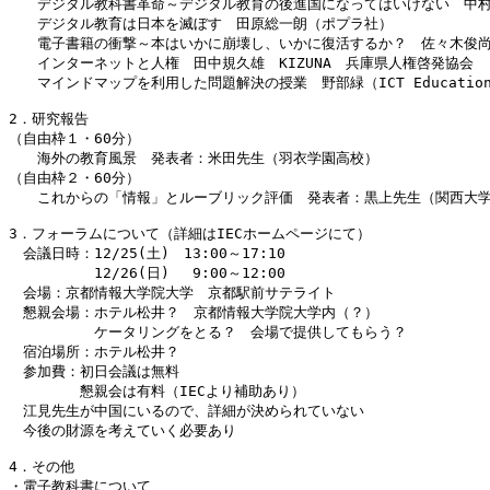
　　デジタル教科書革命～デジタル教育の後進国になってはいけない　中村
　　デジタル教育は日本を滅ぼす　田原総一朗（ポプラ社）

　　電子書籍の衝撃～本はいかに崩壊し、いかに復活するか？　佐々木俊尚
　　インターネットと人権　田中規久雄　KIZUNA　兵庫県人権啓発協会

　　マインドマップを利用した問題解決の授業　野部緑（ICT Education
2．研究報告

（自由枠１・60分）

　　海外の教育風景　発表者：米田先生（羽衣学園高校）

（自由枠２・60分）

　　これからの「情報」とルーブリック評価　発表者：黒上先生（関西大学
3．フォーラムについて（詳細はIECホームページにて）

　会議日時：12/25(土)　13:00～17:10

　　　　　　12/26(日)　 9:00～12:00

　会場：京都情報大学院大学　京都駅前サテライト

　懇親会場：ホテル松井？　京都情報大学院大学内（？）

　　　　　　ケータリングをとる？　会場で提供してもらう？

　宿泊場所：ホテル松井？

　参加費：初日会議は無料

　　　　　懇親会は有料（IECより補助あり）

　江見先生が中国にいるので、詳細が決められていない

　今後の財源を考えていく必要あり

4．その他

・電子教科書について
