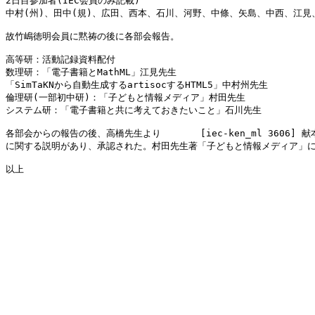
2日目参加者(IEC会員のみ記載)

中村(州)、田中(規)、広田、西本、石川、河野、中條、矢島、中西、江見
故竹嶋徳明会員に黙祷の後に各部会報告。

高等研：活動記録資料配付

数理研：「電子書籍とMathML」江見先生

「SimTaKNから自動生成するartisocするHTML5」中村州先生　

倫理研(一部初中研)：「子どもと情報メディア」村田先生

システム研：「電子書籍と共に考えておきたいこと」石川先生

各部会からの報告の後、高橋先生より       [iec-ken_ml 3606]
に関する説明があり、承認された。村田先生著「子どもと情報メディア」に
以上
