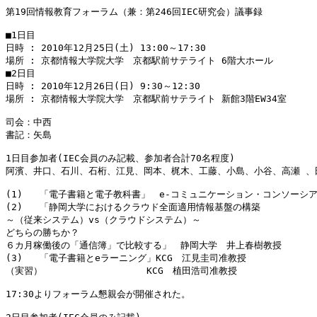
第19回情報教育フォーラム（兼：第246回IEC研究会）議事録

■1日目

日時 : 2010年12月25日(土) 13:00～17:30

場所 : 京都情報大学院大学　京都駅前サテライト 6階大ホール

■2日目

日時 : 2010年12月26日(日) 9:30～12:30

場所 : 京都情報大学院大学　京都駅前サテライト 新館3階EW34室

司会：中西

書記：矢島

1日目参加者(IEC会員のみ記載、参加者合計70名程度)

阿濱、井口、石川、石桁、江見、岡本、梶木、工藤、小島、小谷、高瀬 、田
(1)   「電子書籍と電子教科書」　e-コミュニケーション・コンソーシ
(2)   「静岡大学におけるクラウド全面適用情報基盤の構築

～（従来システム）vs（クラウドシステム）～

どちらの勝ちか？

６カ月稼働後の「通信簿」で比較する」　静岡大学　井上春樹教授

(3)   「電子書籍とeラーニング」KCG　江見圭司准教授

（実習）　　　　　　　       KCG　植田浩司准教授

17:30よりフォーラム懇親会が開催された。
