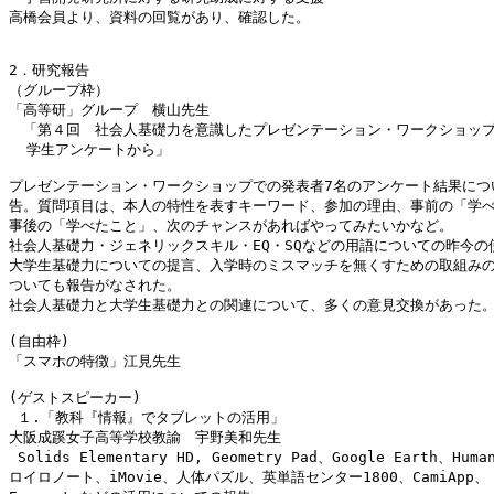
高橋会員より、資料の回覧があり、確認した。

2．研究報告

（グループ枠）

「高等研」グループ　横山先生

　「第４回　社会人基礎力を意識したプレゼンテーション・ワークショップ
  学生アンケートから」

プレゼンテーション・ワークショップでの発表者7名のアンケート結果につい
告。質問項目は、本人の特性を表すキーワード、参加の理由、事前の「学べ
事後の「学べたこと」、次のチャンスがあればやってみたいかなど。

社会人基礎力・ジェネリックスキル・EQ・SQなどの用語についての昨今の使
大学生基礎力についての提言、入学時のミスマッチを無くすための取組みの
ついても報告がなされた。

社会人基礎力と大学生基礎力との関連について、多くの意見交換があった。
(自由枠)

「スマホの特徴」江見先生

(ゲストスピーカー)

 １.「教科『情報』でタブレットの活用」

大阪成蹊女子高等学校教諭　宇野美和先生

 Solids Elementary HD, Geometry Pad、Google Earth、Human
ロイロノート、iMovie、人体パズル、英単語センター1800、CamiApp、
