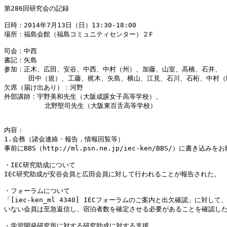
第286回研究会の記録

日時：2014年7月13日（日）13:30-18:00

場所：福島会館（福島コミュニティセンター）２F

司会：中西

書記：矢島

参加：正木、広田、安谷、中西、中村（州）、加藤、山室、高橋、石井、

      田中（規）、工藤、梶木、矢島、横山、江見、石川、石桁、中村（
欠席（届け出あり）：河野

外部講師：宇野美和先生（大阪成蹊女子高等学校）、

          北野堅司先生（大阪東百舌高等学校）

内容：

1.会務（諸会連絡・報告，情報回覧等）

事前にBBS（http://ml.psn.ne.jp/iec-ken/BBS/）に書き込みを
・IEC研究助成について

IEC研究助成が安谷会員と広田会員に対して行われることが報告された。

・フォーラムについて

「[iec-ken_ml 4340] IECフォーラムのご案内と出欠確認」に対して
いない会員は至急返信し、宿泊者数を確定させる必要があることを確認した
・学習開発研究所に対する研究助成に対する支援
