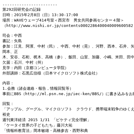
-----------------------

第292回研究会の記録

日時：2015年2月8日（日）13:30-17:00

場所：WAVEウェーブ414号室＜西宮市　男女共同参画センター４階＞

（http://www.nishi.or.jp/contents0002286400040009600582
司会：中西

書記：矢島

参加：江見、阿濱、中村（民）、中西、中村（晃）、河野、西本、石井、矢
岡本、正

木、安谷、石桁、梶木、高橋（参）、飯田、山室、加藤、小嶋、米田、田中
欠届：石川、中村（州）

見学：内田（京都コンピュータ学院）

外部講師：石黒広信様（日本マイクロソフト株式会社）

内容：

1.会務（諸会連絡・報告，情報回覧等）

事前にBBS（http://ml.psn.ne.jp/iec-ken/BBS/）に書き込みを
回覧：

「アップル、グーグル、マイクロソフト　クラウド、携帯端末戦争のゆくえ
裕史

週刊東洋経済 2015 1/31 「ピケティ完全理解」

「ケータイ世界の子どもたち」藤川大祐

「情報科教育法」岡本敏雄・高橋参吉・西野和典
