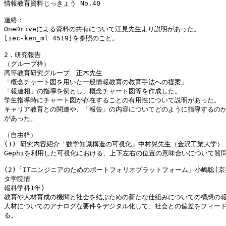
情報教育資料じっきょう No.40

連絡：

OneDriveによる資料の共有について江見先生より説明があった。

[iec-ken_ml 4519]を参照のこと。

2．研究報告

（グループ枠）

高等教育研究グループ　正木先生

「概念チャート図を用いた一般情報教育の教育手法への提案」

「報連相」の指導を例とし、概念チャート図等を作成した。

学生指導時にチャート図が存在することの有用性について説明があった。

キャリア教育との関連や、「報告」の内容についてどのように指導するのか
があった。

（自由枠）

(1) 研究内容紹介「数学知識構造の可視化」中村晃先生（金沢工業大学）

Gephiを利用した可視化における、上下左右の位置の意味合いについて質問
(2)「ITエンジニアのためのポートフォリオプラットフォーム」小嶋聡(京
タ学院情

報科学科1年)

教育や人材育成の機関と社会を結ぶための新たな仕組みについての構想の報
人材についてのアナログな要件をデジタル化して、社会との偏差をフィード
る。
