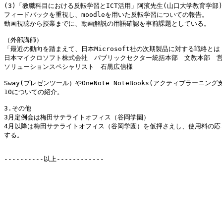
(3)「教職科目における反転学習とICT活用」阿濱先生(山口大学教育学部)
フィードバックを重視し、moodleを用いた反転学習についての報告。

動画視聴から授業までに、動画解説の用語確認を事前課題としている。

（外部講師）

「最近の動向を踏まえて、日本Microsoft社の次期製品に対する戦略とは
日本マイクロソフト株式会社　パブリックセクター統括本部　文教本部　営
ソリューションスペシャリスト　石黒広信様

Sway(プレゼンツール）やOneNote NoteBooks(アクティブラーニング支援
10についての紹介。

3.その他

3月定例会は梅田サテライトオフィス（谷岡学園）

4月以降は梅田サテライトオフィス（谷岡学園）を仮押さえし、使用料の応じ
する。

----------以上------------
