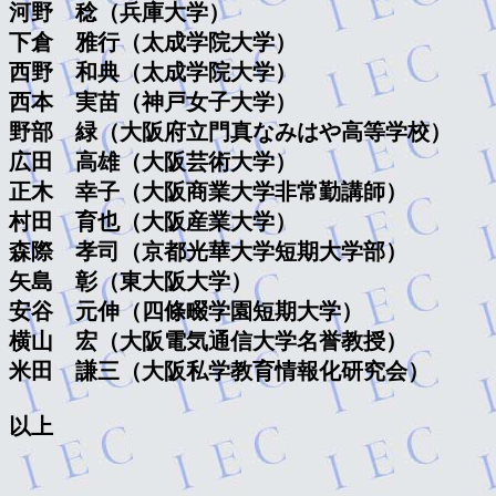
河野　稔（兵庫大学）

下倉　雅行（太成学院大学）

西野　和典（太成学院大学）

西本　実苗（神戸女子大学）

野部　緑（大阪府立門真なみはや高等学校）

広田　高雄（大阪芸術大学）

正木　幸子（大阪商業大学非常勤講師）

村田　育也（大阪産業大学）

森際　孝司（京都光華大学短期大学部）

矢島　彰（東大阪大学）

安谷　元伸（四條畷学園短期大学）

横山　宏（大阪電気通信大学名誉教授）

米田　謙三（大阪私学教育情報化研究会）
