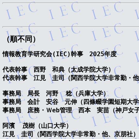
（順不同）
情報教育学研究会(IEC)幹事　2025年度

代表幹事　西野　和典（太成学院大学）

代表幹事　江見　圭司（関西学院大学非常勤・他
事務局　局長　河野  稔（兵庫大学）

事務局　会計　安谷　元伸（四條畷学園短期大学
事務局　庶務・Ｗeb管理　西本　実苗（神戸女子
阿濱  茂樹（山口大学）

江見　圭司（関西学院大学非常勤・他、京朋社）
